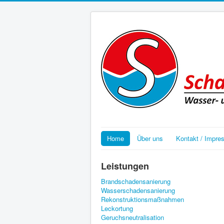
Home
Über uns
Kontakt / Impre
Leistungen
Brandschadensanierung
Wasserschadensanierung
Rekonstruktionsmaßnahmen
Leckortung
Geruchsneutralisation