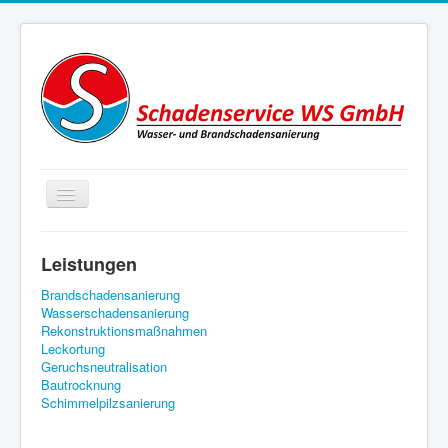
Toggle
Navigation
Home
Leistungen
Über uns
Brandschadensanierung
Kontakt / Impressum / Datenschutz
Wasserschadensanierung
Rekonstruktionsmaßnahmen
Leckortung
Geruchsneutralisation
Bautrocknung
Schimmelpilzsanierung